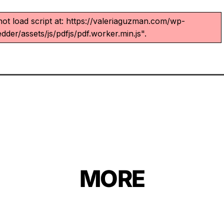
not load script at: https://valeriaguzman.com/wp-
der/assets/js/pdfjs/pdf.worker.min.js".
MORE