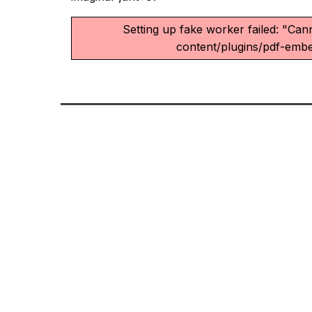
Setting up fake worker failed: "Can
content/plugins/pdf-embed